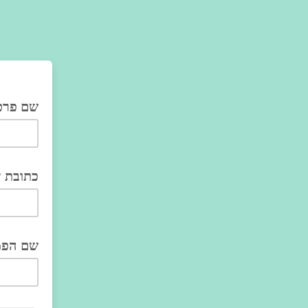
שם פרט
כתובת 
שם הפמי